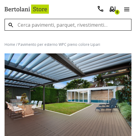
0
Home
/
Pavimento per esterno WPC pieno colore Lipari