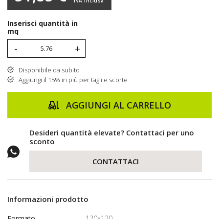
IVA inclusa
Inserisci quantità in
mq
-
+
Disponibile da subito
Aggiungi il 15% in più per tagli e scorte
AGGIUNGI AL CARRELLO
Desideri quantità elevate? Contattaci per uno
sconto
CONTATTACI
Informazioni prodotto
Formato
120x120