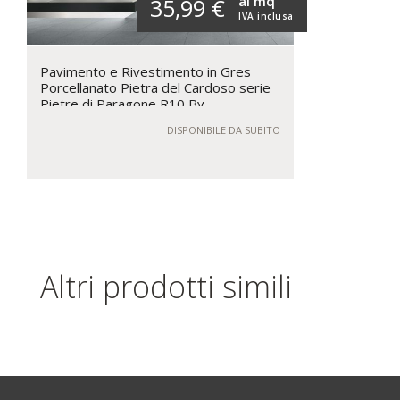
al mq
35,99 €
IVA inclusa
Pavimento e Rivestimento in Gres
Porcellanato Pietra del Cardoso serie
Pietre di Paragone R10 By
Casalgrande Padana
DISPONIBILE DA SUBITO
Altri prodotti simili