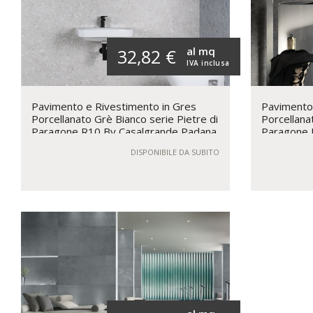
al mq
32,82 €
IVA inclusa
Pavimento e Rivestimento in Gres
Pavimento 
Porcellanato Grè Bianco serie Pietre di
Porcellanat
Paragone R10 By Casalgrande Padana
Paragone 
DISPONIBILE DA SUBITO