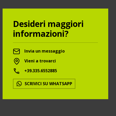
Desideri maggiori
informazioni?
Invia un messaggio
Vieni a trovarci
+39.335.6552885
SCRIVICI SU WHATSAPP