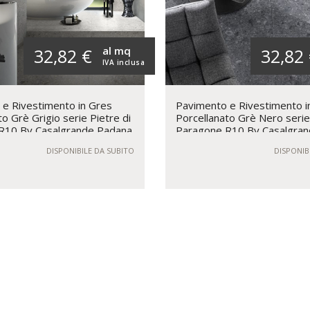
al mq
32,82 €
32,82
IVA inclusa
e Rivestimento in Gres
Pavimento e Rivestimento i
o Grè Grigio serie Pietre di
Porcellanato Grè Nero serie
R10 By Casalgrande Padana
Paragone R10 By Casalgra
DISPONIBILE DA SUBITO
DISPONIB