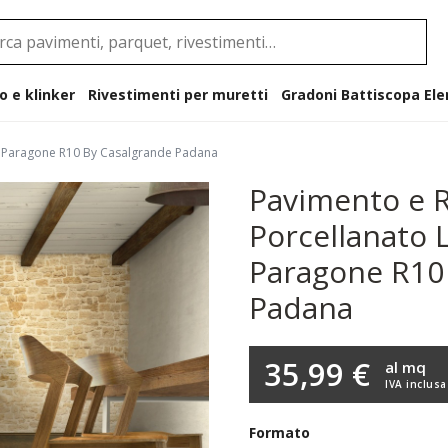
o e klinker
Rivestimenti per muretti
Gradoni B
 di Paragone R10 By Casalgrande Padana
Pavimento e R
Porcellanato L
Paragone R10
Padana
35,99 €
al mq
IVA inclusa
Formato