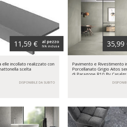
al pezzo
11,59 €
35,99
IVA inclusa
elle incollato realizzato con
Pavimento e Rivestimento i
mattonella scelta
Porcellanato Grigio Aitos se
di Paragone R10 By Casalg
Padana
DISPONIBILE DA SUBITO
DISPONIB