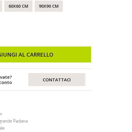
60X60 CM
90X90 CM
IUNGI AL CARRELLO
evate?
CONTATTACI
sconto
m
grande Padana
ale