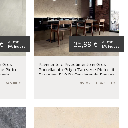
al mq
al mq
 €
35,99 €
IVA inclusa
IVA inclusa
n Gres
Pavimento e Rivestimento in Gres
rie Pietre
Porcellanato Grigio Tao serie Pietre di
rande
Paragone R10 By Casalgrande Padana
ILE DA SUBITO
DISPONIBILE DA SUBITO