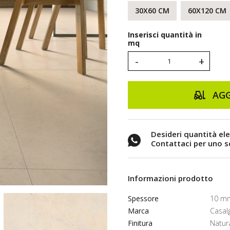
30X60 CM
60X120 CM
Inserisci quantità in
mq
-
+
AGG
Desideri quantità el
Contattaci per uno 
Informazioni prodotto
Spessore
10 m
Marca
Casal
Finitura
Natur