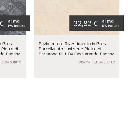
al mq
al mq
 €
32,82 €
IVA inclusa
IVA inclusa
n Gres
Pavimento e Rivestimento in Gres
 Pietre di
Porcellanato Luni serie Pietre di
nde Padana
Paragone R11 By Casalgrande Padana
ILE DA SUBITO
DISPONIBILE DA SUBITO