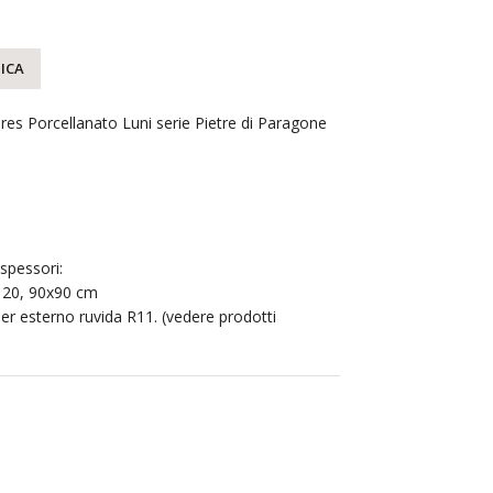
ICA
es Porcellanato Luni serie Pietre di Paragone
 spessori:
120, 90x90 cm
per esterno ruvida R11. (vedere prodotti