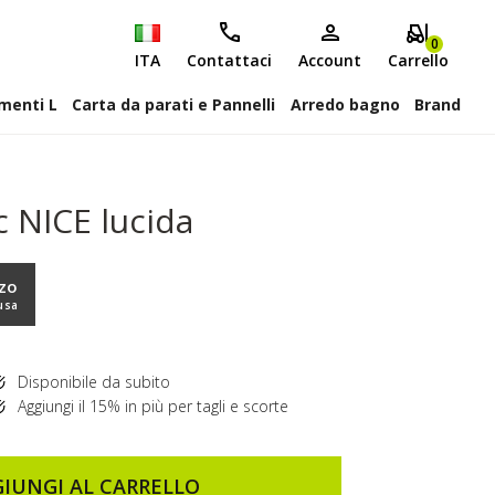
0
ITA
Contattaci
Account
Carrello
attiscopa Elementi L
Carta da parati e Pannelli
Arredo bagno
Brand
ac NICE lucida
zzo
usa
Disponibile da subito
Aggiungi il 15% in più per tagli e scorte
IUNGI AL CARRELLO