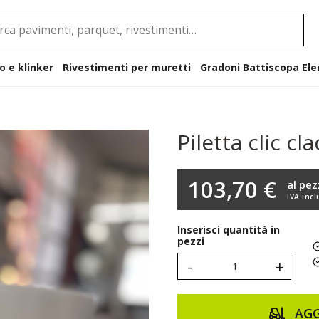
o e klinker
Rivestimenti per muretti
Gradoni B
Piletta clic cl
103,70 €
al pe
IVA incl
Inserisci quantità in
pezzi
-
+
AGG