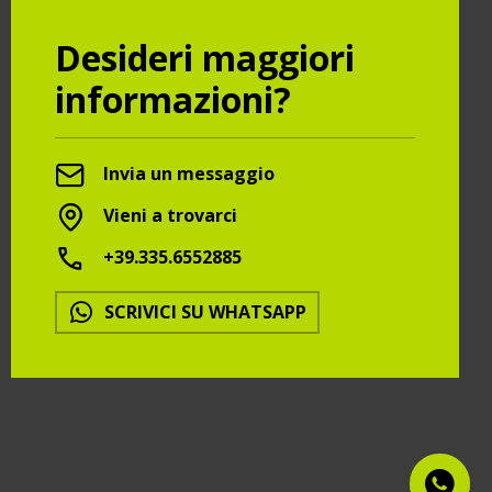
Desideri maggiori
informazioni?
Invia un messaggio
Vieni a trovarci
+39.335.6552885
SCRIVICI SU WHATSAPP