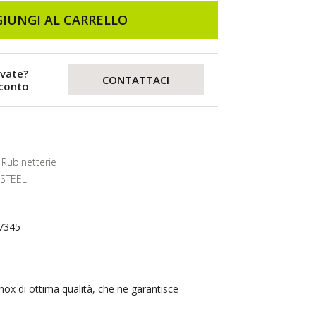
IUNGI AL CARRELLO
evate?
CONTATTACI
sconto
Rubinetterie
 STEEL
17345
inox di ottima qualità, che ne garantisce