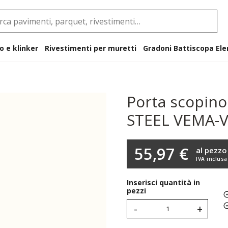
o e klinker
Rivestimenti per muretti
Gradoni B
Porta scopino
STEEL VEMA-
55,97 €
al pezzo
IVA inclusa
Inserisci quantità in
pezzi
-
+