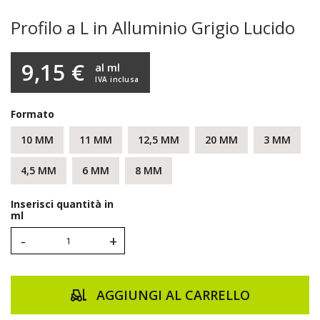
Profilo a L in Alluminio Grigio Lucido
9,15 €
al ml
IVA inclusa
Formato
10 MM
11 MM
12,5 MM
20 MM
3 MM
4,5 MM
6 MM
8 MM
Inserisci quantità in
ml
-
+
AGGIUNGI AL CARRELLO