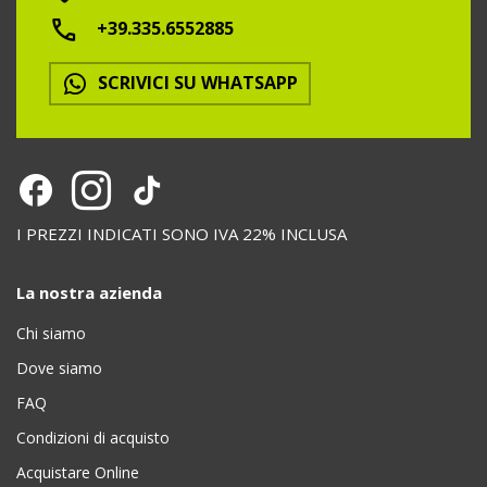
+39.335.6552885
SCRIVICI SU WHATSAPP
I PREZZI INDICATI SONO IVA 22% INCLUSA
La nostra azienda
Chi siamo
Dove siamo
FAQ
Condizioni di acquisto
Acquistare Online