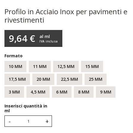
Profilo in Acciaio Inox per pavimenti e
rivestimenti
9,64 €
al ml
IVA inclusa
Formato
10 MM
11 MM
12,5 MM
15 MM
17,5 MM
20 MM
22,5 MM
25 MM
3 MM
4,5 MM
6 MM
8 MM
9 MM
Inserisci quantità in
ml
-
+