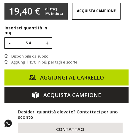
19,40 €
al mq
ACQUISTA CAMPIONE
IVA inclusa
Inserisci quantità in
mq
-
+
Disponibile da subito
Aggiungi il 15% in più per tagli e scorte
AGGIUNGI AL CARRELLO
ACQUISTA CAMPIONE
Desideri quantità elevate? Contattaci per uno
sconto
CONTATTACI