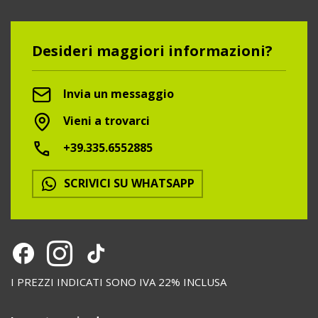
Desideri maggiori informazioni?
Invia un messaggio
Vieni a trovarci
+39.335.6552885
SCRIVICI SU WHATSAPP
I PREZZI INDICATI SONO IVA 22% INCLUSA