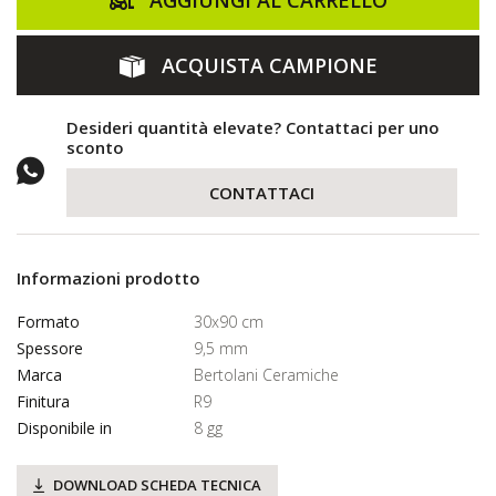
AGGIUNGI AL CARRELLO
ACQUISTA CAMPIONE
Desideri quantità elevate? Contattaci per uno
sconto
CONTATTACI
Informazioni prodotto
Formato
30x90 cm
Spessore
9,5 mm
Marca
Bertolani Ceramiche
Finitura
R9
Disponibile in
8 gg
DOWNLOAD SCHEDA TECNICA