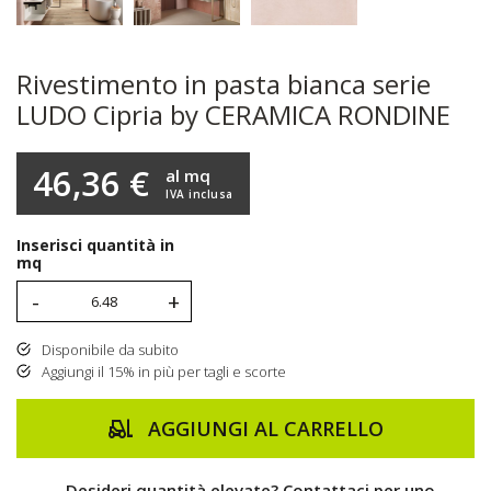
Rivestimento in pasta bianca serie
LUDO Cipria by CERAMICA RONDINE
46,36 €
al mq
IVA inclusa
Inserisci quantità in
mq
-
+
Disponibile da subito
Aggiungi il 15% in più per tagli e scorte
AGGIUNGI AL CARRELLO
Desideri quantità elevate? Contattaci per uno