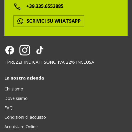
+39.335.6552885
SCRIVICI SU WHATSAPP
I PREZZI INDICATI SONO IVA 22% INCLUSA
La nostra azienda
Chi siamo
Dove siamo
FAQ
Condizioni di acquisto
Acquistare Online