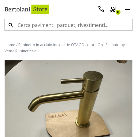
0
Home
/
Rubinetto in acciaio inox serie OTAGO colore Oro Satinato by
Vema Rubinetterie