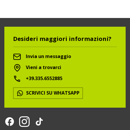
Desideri maggiori informazioni?
Invia un messaggio
Vieni a trovarci
+39.335.6552885
SCRIVICI SU WHATSAPP