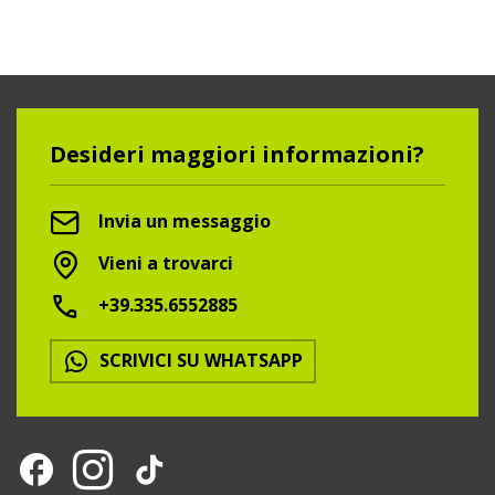
Desideri maggiori informazioni?
Invia un messaggio
Vieni a trovarci
+39.335.6552885
SCRIVICI SU WHATSAPP