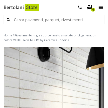
0
Home
/
Rivestimento in gres porcellanato smaltato brick generation
colore WHITE serie NOHO by Ceramica Rondine