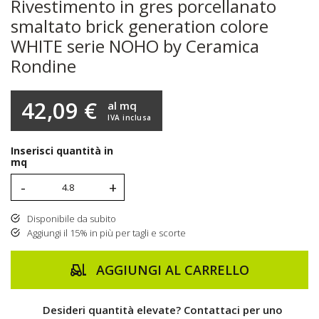
Rivestimento in gres porcellanato
smaltato brick generation colore
WHITE serie NOHO by Ceramica
Rondine
42,09 €
al mq
IVA inclusa
Inserisci quantità in
mq
-
+
Disponibile da subito
Aggiungi il 15% in più per tagli e scorte
AGGIUNGI AL CARRELLO
Desideri quantità elevate? Contattaci per uno