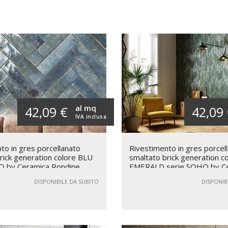
al mq
42,09 €
42,09
IVA inclusa
to in gres porcellanato
Rivestimento in gres porcel
rick generation colore BLU
smaltato brick generation c
O by Ceramica Rondine
EMERALD serie SOHO by C
Rondine
DISPONIBILE DA SUBITO
DISPONIB