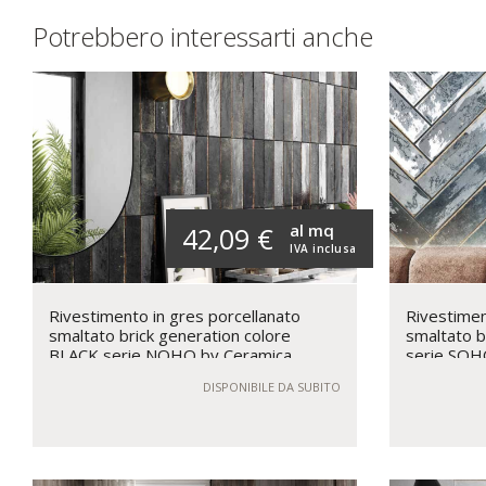
Potrebbero interessarti anche
al mq
42,09 €
IVA inclusa
Rivestimento in gres porcellanato
Rivestimen
smaltato brick generation colore
smaltato b
BLACK serie NOHO by Ceramica
serie SOH
Rondine
DISPONIBILE DA SUBITO