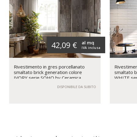
al mq
42,09 €
IVA inclusa
Rivestimento in gres porcellanato
Rivestimen
smaltato brick generation colore
smaltato b
IVORY serie SOHO by Ceramica
WHITE ser
Rondine
Rondine
DISPONIBILE DA SUBITO