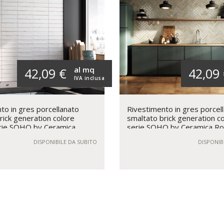
al mq
42,09 €
42,09
IVA inclusa
to in gres porcellanato
Rivestimento in gres porcel
rick generation colore
smaltato brick generation c
ie SOHO by Ceramica
serie SOHO by Ceramica Ro
DISPONIBILE DA SUBITO
DISPONIB