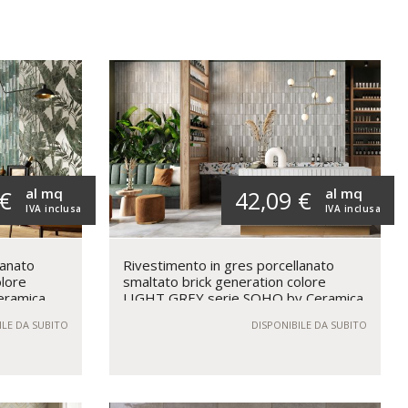
al mq
al mq
 €
42,09 €
IVA inclusa
IVA inclusa
lanato
Rivestimento in gres porcellanato
olore
smaltato brick generation colore
eramica
LIGHT GREY serie SOHO by Ceramica
Rondine
ILE DA SUBITO
DISPONIBILE DA SUBITO