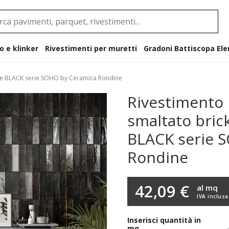
o e klinker
Rivestimenti per muretti
Gradoni B
lore BLACK serie SOHO by Ceramica Rondine
Rivestimento 
smaltato bric
BLACK serie 
Rondine
42,09 €
al mq
IVA inclusa
Inserisci quantità in
mq