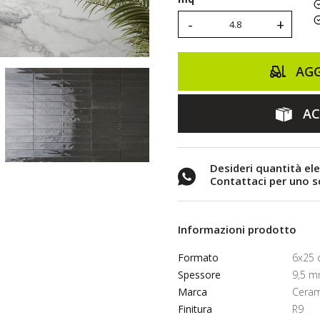
-
+
AGG
AC
Desideri quantità el
Contattaci per uno 
Informazioni prodotto
Formato
6x25
Spessore
9,5 
Marca
Ceram
Finitura
R9