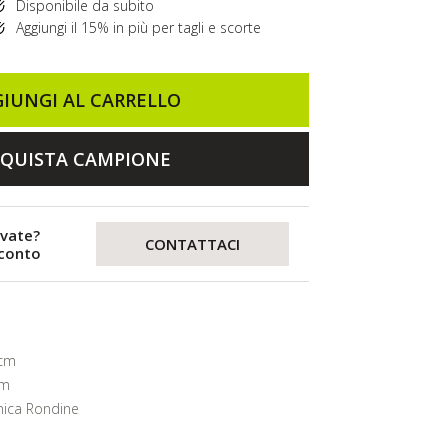
Disponibile da subito
Aggiungi il 15% in più per tagli e scorte
IUNGI AL CARRELLO
QUISTA CAMPIONE
evate?
CONTATTACI
sconto
 cm
mm
ica Rondine