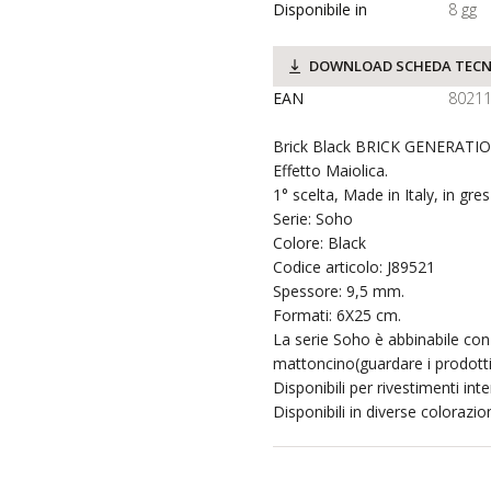
Disponibile in
8 gg
DOWNLOAD SCHEDA TECN
EAN
8021
Brick Black BRICK GENERATIO
Effetto Maiolica.
1° scelta, Made in Italy, in gre
Serie: Soho
Colore: Black
Codice articolo: J89521
Spessore: 9,5 mm.
Formati: 6X25 cm.
La serie Soho è abbinabile con
mattoncino(guardare i prodotti 
Disponibili per rivestimenti inte
Disponibili in diverse colorazion