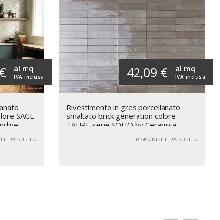
al mq
al mq
 €
42,09 €
IVA inclusa
IVA inclusa
lanato
Rivestimento in gres porcellanato
olore SAGE
smaltato brick generation colore
ndine
TAUPE serie SOHO by Ceramica
Rondine
ILE DA SUBITO
DISPONIBILE DA SUBITO