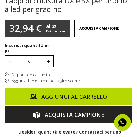
Tappi di chiusura DX e SX per profilo
a led per gradino
32,94 €
al pz
ACQUISTA CAMPIONE
IVA inclusa
Inserisci quantità in
pz
-
+
Disponibile da subito
Aggiungi il 15% in più per tagli e scorte
AGGIUNGI AL CARRELLO
ACQUISTA CAMPIONE
Desideri quantità elevate? Contattaci per uno