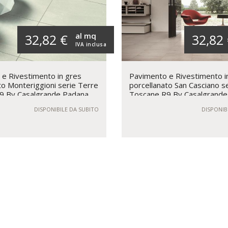
al mq
32,82 €
32,82
IVA inclusa
e Rivestimento in gres
Pavimento e Rivestimento i
to Monteriggioni serie Terre
porcellanato San Casciano s
9 By Casalgrande Padana
Toscane R9 By Casalgrande
DISPONIBILE DA SUBITO
DISPONIB