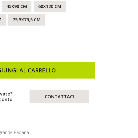
45X90 CM
60X120 CM
M
75,5X75,5 CM
IUNGI AL CARRELLO
evate?
CONTATTACI
sconto
grande Padana