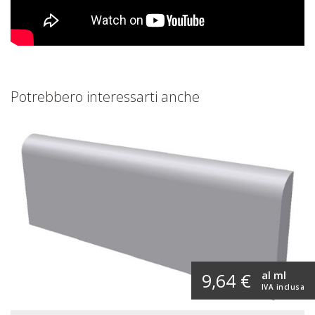
Potrebbero interessarti anche
al ml
9,64 €
IVA inclusa