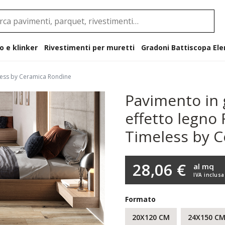
o e klinker
Rivestimenti per muretti
Gradoni B
eless by Ceramica Rondine
Pavimento in 
effetto legno 
Timeless by 
28,06 €
al mq
IVA inclusa
Formato
20X120 CM
24X150 C