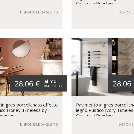
Ceramica Rondine
DISPONIBILE DA SUBITO
DISPONIB
al mq
28,06 €
28,06
IVA inclusa
in gres porcellanato effetto
Pavimento in gres porcellan
tico Honey Timeless by
legno Rustico Ivory Timeles
Rondine
Ceramica Rondine
DISPONIBILE DA SUBITO
DISPONIB