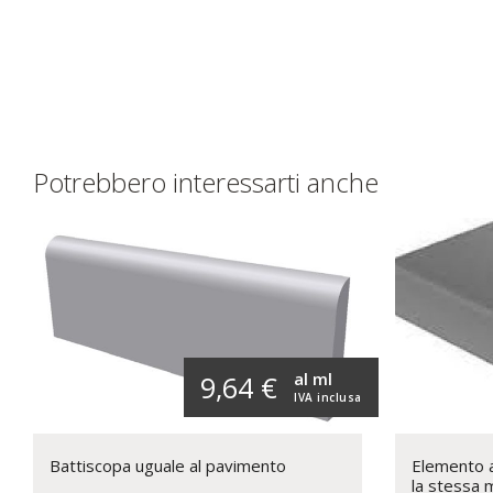
Potrebbero interessarti anche
al ml
9,64 €
IVA inclusa
Battiscopa uguale al pavimento
Elemento a 
la stessa 