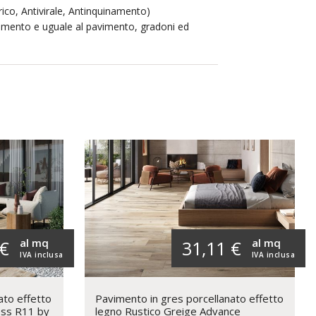
rico, Antivirale, Antinquinamento)
namento e uguale al pavimento, gradoni ed
al mq
al mq
 €
31,11 €
IVA inclusa
IVA inclusa
ato effetto
Pavimento in gres porcellanato effetto
ess R11 by
legno Rustico Greige Advance