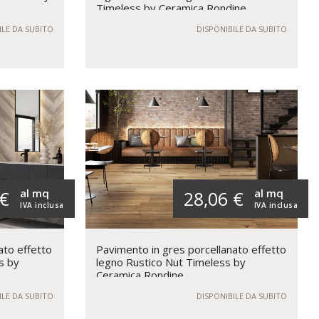
Timeless by Ceramica Rondine
ILE DA SUBITO
DISPONIBILE DA SUBITO
al mq
al mq
 €
28,06 €
IVA inclusa
IVA inclusa
ato effetto
Pavimento in gres porcellanato effetto
s by
legno Rustico Nut Timeless by
Ceramica Rondine
ILE DA SUBITO
DISPONIBILE DA SUBITO