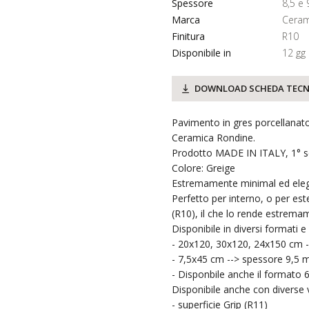
Spessore
8,5 e
Marca
Ceram
Finitura
R10
Disponibile in
12 gg
DOWNLOAD SCHEDA TECN
Pavimento in gres porcellanato
Ceramica Rondine.
Prodotto MADE IN ITALY, 1° sc
Colore: Greige
Estremamente minimal ed eleg
Perfetto per interno, o per este
(R10), il che lo rende estremam
Disponibile in diversi formati e
- 20x120, 30x120, 24x150 cm 
- 7,5x45 cm --> spessore 9,5
- Disponbile anche il formato 
Disponibile anche con diverse v
- superficie Grip (R11)