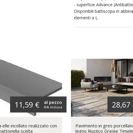
- superficie Advance (Antibatte
Disponibili battiscopa in abbi
elementi a L.
al pezzo
11,59 €
28,67
IVA inclusa
elle incollato realizzato con
Pavimento in gres porcellan
mattonella scelta
legno Rustico Greige Timel