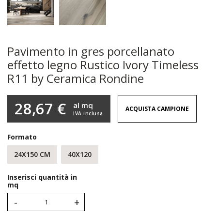
Pavimento in gres porcellanato
effetto legno Rustico Ivory Timeless
R11 by Ceramica Rondine
28,67 €
al mq
ACQUISTA CAMPIONE
IVA inclusa
Formato
24X150 CM
40X120
Inserisci quantità in
mq
-
+