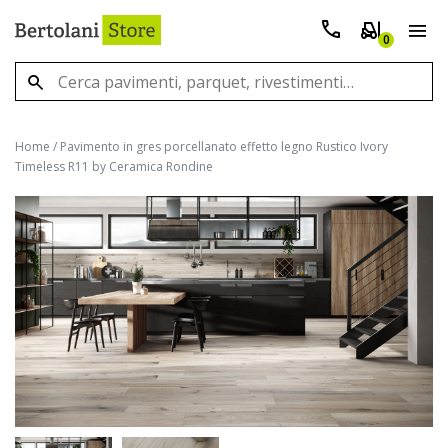
0
Home
/
Pavimento in gres porcellanato effetto legno Rustico Ivory
Timeless R11 by Ceramica Rondine