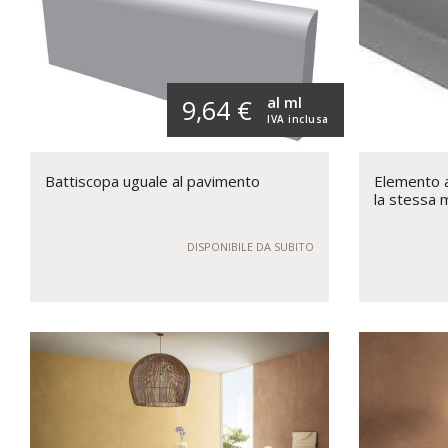
al ml
9,64 €
IVA inclusa
Battiscopa uguale al pavimento
Elemento a 
la stessa 
DISPONIBILE DA SUBITO