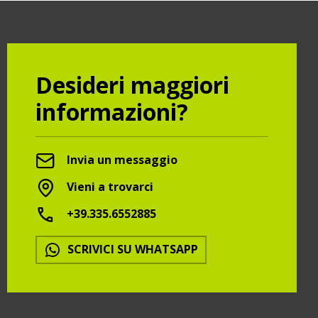
Desideri maggiori
informazioni?
Invia un messaggio
Vieni a trovarci
+39.335.6552885
SCRIVICI SU WHATSAPP