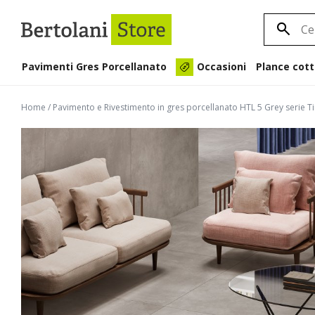
Pavimenti Gres Porcellanato
Plance cott
Occasioni
Home
/
Pavimento e Rivestimento in gres porcellanato HTL 5 Grey serie 