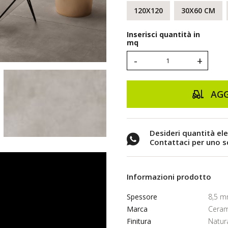
120X120
30X60 CM
Inserisci quantità in
mq
-
+
AGG
Desideri quantità el
Contattaci per uno 
Informazioni prodotto
Spessore
8,5 
Marca
Ceram
Finitura
Natur