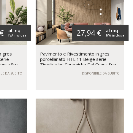
al mq
al mq
 €
27,94 €
IVA inclusa
IVA inclusa
n gres
Pavimento e Rivestimento in gres
serie
porcellanato HTL 11 Beige serie
Conca Spa
Timeline by Ceramiche Del Conca Spa
ILE DA SUBITO
DISPONIBILE DA SUBITO