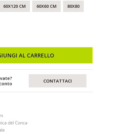
60X120 CM
60X60 CM
80X80
IUNGI AL CARRELLO
evate?
CONTATTACI
sconto
mm
ica del Conca
ale