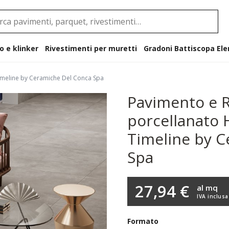
o e klinker
Rivestimenti per muretti
Gradoni B
Timeline by Ceramiche Del Conca Spa
Pavimento e R
porcellanato 
Timeline by 
Spa
27,94 €
al mq
IVA inclusa
Formato