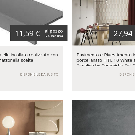
al pezzo
11,59 €
27,94
IVA inclusa
elle incollato realizzato con
Pavimento e Rivestimento i
mattonella scelta
porcellanato HTL 10 White 
Timeline by Ceramiche Del 
DISPONIBILE DA SUBITO
DISPONIB