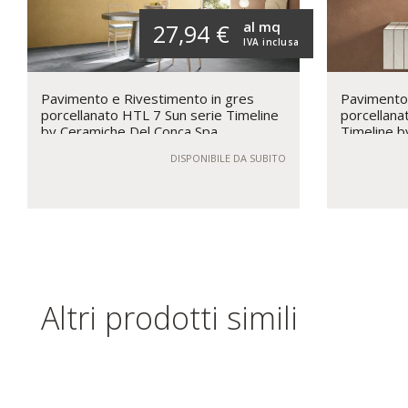
al mq
27,94 €
IVA inclusa
Pavimento e Rivestimento in gres
Pavimento 
porcellanato HTL 7 Sun serie Timeline
porcellana
by Ceramiche Del Conca Spa
Timeline b
DISPONIBILE DA SUBITO
Altri prodotti simili