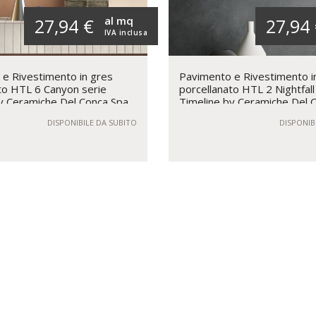
al mq
27,94 €
27,94
IVA inclusa
e Rivestimento in gres
Pavimento e Rivestimento i
to HTL 6 Canyon serie
porcellanato HTL 2 Nightfall
y Ceramiche Del Conca Spa
Timeline by Ceramiche Del 
DISPONIBILE DA SUBITO
DISPONIB