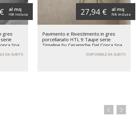
al mq
al mq
 €
27,94 €
IVA inclusa
IVA inclusa
n gres
Pavimento e Rivestimento in gres
 serie
porcellanato HTL 9 Taupe serie
Conca Spa
Timeline by Ceramiche Del Conca Spa
ILE DA SUBITO
DISPONIBILE DA SUBITO