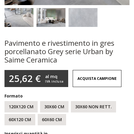
Pavimento e rivestimento in gres
porcellanato Grey serie Urban by
Saime Ceramica
25,62 €
al mq
ACQUISTA CAMPIONE
IVA inclusa
Formato
120X120 CM
30X60 CM
30X60 NON RETT.
60X120 CM
60X60 CM
Inserisci quantità in