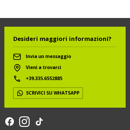
Desideri maggiori informazioni?
Invia un messaggio
Vieni a trovarci
+39.335.6552885
SCRIVICI SU WHATSAPP