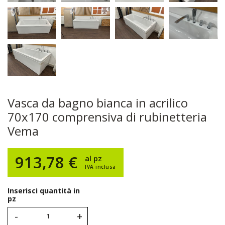
Vasca da bagno bianca in acrilico
70x170 comprensiva di rubinetteria
Vema
913,78 €
al pz
IVA inclusa
Inserisci quantità in
pz
-
+