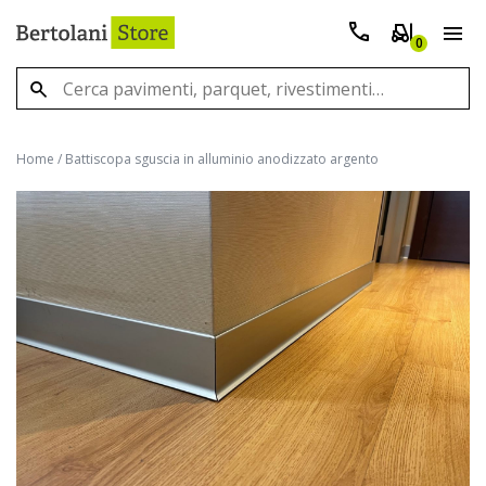
0
Home
/
Battiscopa sguscia in alluminio anodizzato argento