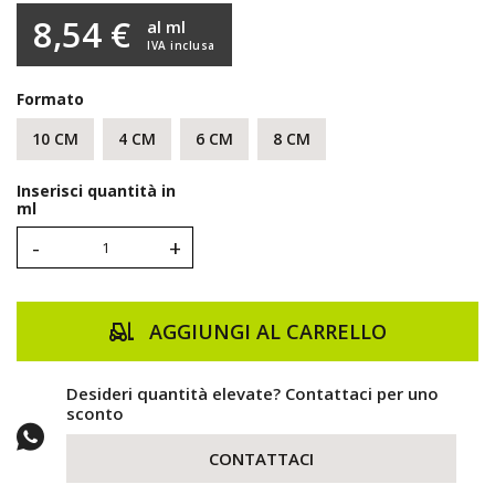
8,54 €
al ml
IVA inclusa
Formato
10 CM
4 CM
6 CM
8 CM
Inserisci quantità in
ml
-
+
AGGIUNGI AL CARRELLO
Desideri quantità elevate? Contattaci per uno
sconto
CONTATTACI