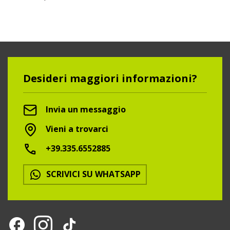
Desideri maggiori informazioni?
Invia un messaggio
Vieni a trovarci
+39.335.6552885
SCRIVICI SU WHATSAPP