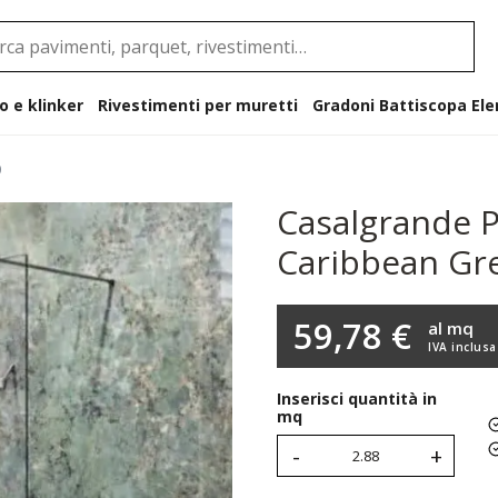
o e klinker
Rivestimenti per muretti
Gradoni B
0
Casalgrande 
Caribbean Gr
59,78 €
al mq
IVA inclusa
Inserisci quantità in
mq
-
+