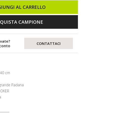
IUNGI AL CARRELLO
QUISTA CAMPIONE
evate?
CONTATTACI
sconto
240 cm
grande Padana
OKER
a