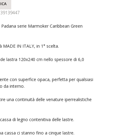
ICA
139139447
e Padana serie Marmoker Caribbean Green
tà MADE IN ITALY, in 1° scelta.
nde lastra 120x240 cm nello spessore di 6,0
lente con superfice opaca, perfetta per qualsiasi
o da interno.
ire una continuità delle venature iperrealistiche
assa di legno contenitiva delle lastre.
a cassa ci stanno fino a cinque lastre.