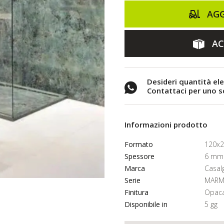
AGG
AC
Desideri quantità el
Contattaci per uno 
Informazioni prodotto
Formato
120x
Spessore
6 mm
Marca
Casal
Serie
MARM
Finitura
Opac
Disponibile in
5 gg