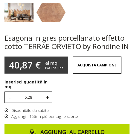
Esagona in gres porcellanato effetto
cotto TERRAE ORVIETO by Rondine IN
40,87 €
al mq
ACQUISTA CAMPIONE
IVA inclusa
Inserisci quantità in
mq
-
+
Disponibile da subito
Aggiungi il 15% in più per tagli e scorte
AGGIUNGI AL CARRELLO