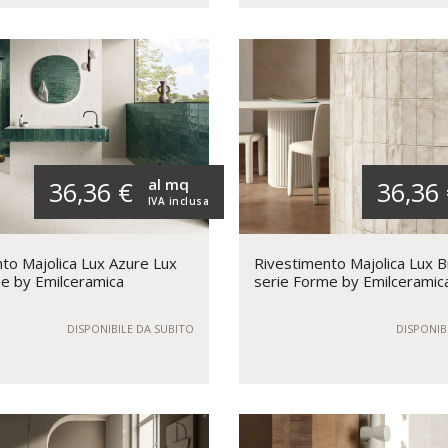
al mq
36,36 €
36,36
IVA inclusa
to Majolica Lux Azure Lux
Rivestimento Majolica Lux B
e by Emilceramica
serie Forme by Emilceramic
DISPONIBILE DA SUBITO
DISPONIB