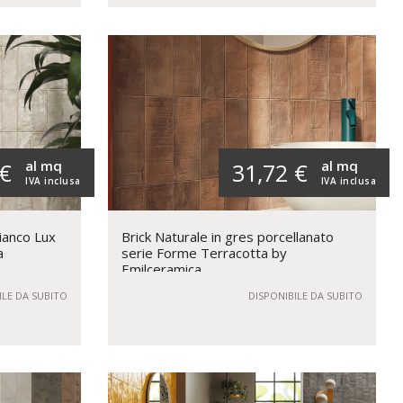
al mq
al mq
 €
31,72 €
IVA inclusa
IVA inclusa
ianco Lux
Brick Naturale in gres porcellanato
a
serie Forme Terracotta by
Emilceramica
ILE DA SUBITO
DISPONIBILE DA SUBITO