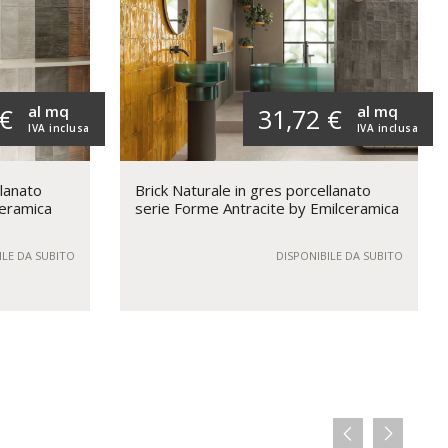
al mq
al mq
 €
31,72 €
IVA inclusa
IVA inclusa
llanato
Brick Naturale in gres porcellanato
ceramica
serie Forme Antracite by Emilceramica
ILE DA SUBITO
DISPONIBILE DA SUBITO