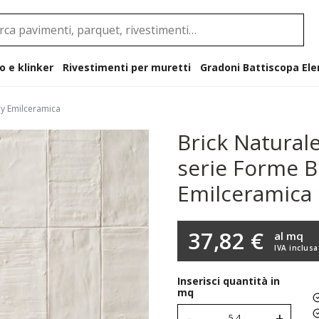
o e klinker
Rivestimenti per muretti
Gradoni B
by Emilceramica
Brick Naturale
serie Forme B
Emilceramica
37,82 €
al mq
IVA inclusa
Inserisci quantità in
mq
-
+