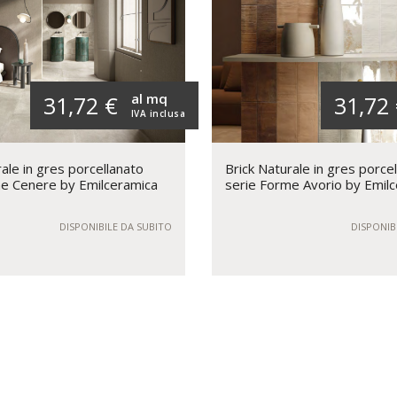
al mq
31,72 €
31,72
IVA inclusa
ale in gres porcellanato
Brick Naturale in gres porce
e Cenere by Emilceramica
serie Forme Avorio by Emil
DISPONIBILE DA SUBITO
DISPONIB