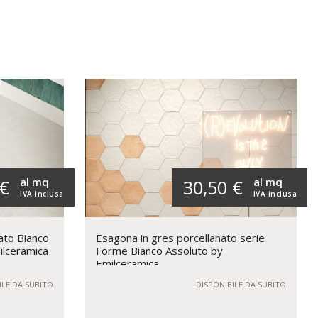
al mq
al mq
 €
30,50 €
IVA inclusa
IVA inclusa
ato Bianco
Esagona in gres porcellanato serie
ilceramica
Forme Bianco Assoluto by
Emilceramica
ILE DA SUBITO
DISPONIBILE DA SUBITO