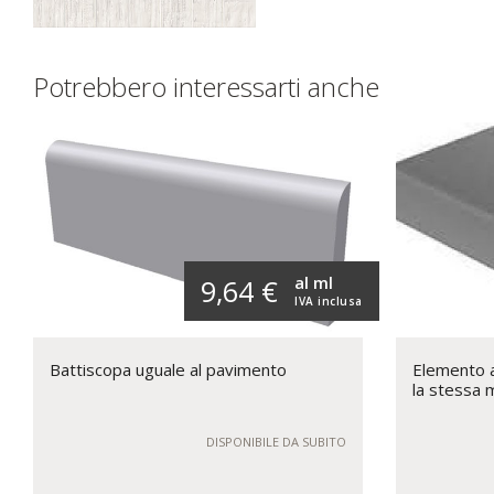
Potrebbero interessarti anche
al ml
9,64 €
IVA inclusa
Battiscopa uguale al pavimento
Elemento a 
la stessa 
DISPONIBILE DA SUBITO