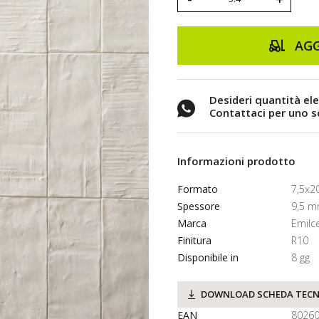
AGG
Desideri quantità el
Contattaci per uno 
Informazioni prodotto
Formato
7,5x2
Spessore
9,5 
Marca
Emilc
Finitura
R10
Disponibile in
8 gg
DOWNLOAD SCHEDA TECN
EAN
8026