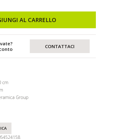
IUNGI AL CARRELLO
evate?
CONTATTACI
sconto
0 cm
mm
eramica Group
ICA
054524158