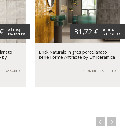
al mq
al mq
 €
31,72 €
IVA inclusa
IVA inclusa
llanato
Brick Naturale in gres porcellanato
o by
serie Forme Antracite by Emilceramica
ILE DA SUBITO
DISPONIBILE DA SUBITO