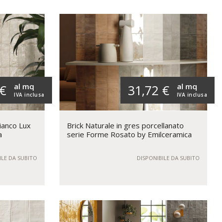
al mq
al mq
 €
31,72 €
IVA inclusa
IVA inclusa
ianco Lux
Brick Naturale in gres porcellanato
a
serie Forme Rosato by Emilceramica
ILE DA SUBITO
DISPONIBILE DA SUBITO