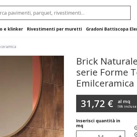
o e klinker
Rivestimenti per muretti
Gradoni B
ilceramica
Brick Naturale
serie Forme T
Emilceramica
31,72 €
al mq
IVA inclusa
Inserisci quantità in
mq
-
+