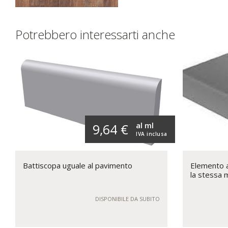
Potrebbero interessarti anche
al ml
9,64 €
IVA inclusa
Battiscopa uguale al pavimento
Elemento a 
la stessa 
DISPONIBILE DA SUBITO