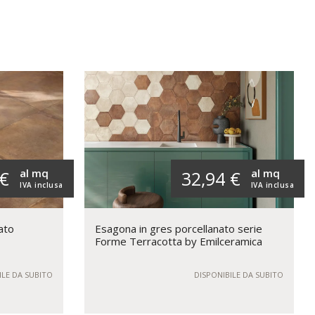
al mq
al mq
 €
32,94 €
IVA inclusa
IVA inclusa
ato
Esagona in gres porcellanato serie
Forme Terracotta by Emilceramica
ILE DA SUBITO
DISPONIBILE DA SUBITO