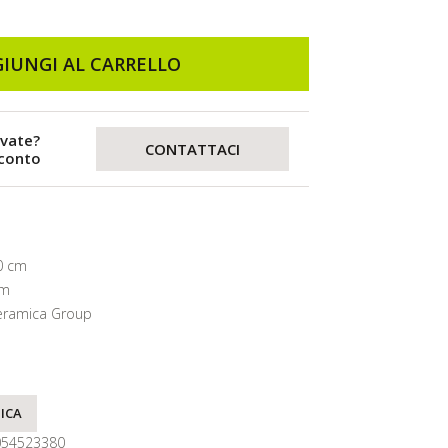
IUNGI AL CARRELLO
evate?
CONTATTACI
sconto
0 cm
mm
eramica Group
ICA
054523380