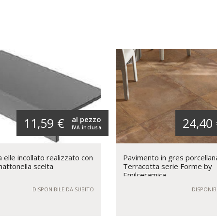
al pezzo
11,59 €
24,40
IVA inclusa
elle incollato realizzato con
Pavimento in gres porcellan
mattonella scelta
Terracotta serie Forme by
Emilceramica
DISPONIBILE DA SUBITO
DISPONIB