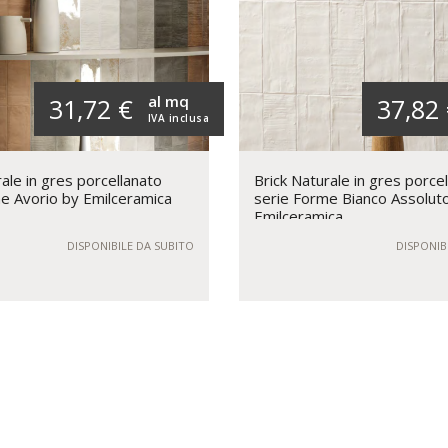
al mq
31,72 €
37,82
IVA inclusa
ale in gres porcellanato
Brick Naturale in gres porce
e Avorio by Emilceramica
serie Forme Bianco Assolut
Emilceramica
DISPONIBILE DA SUBITO
DISPONIB