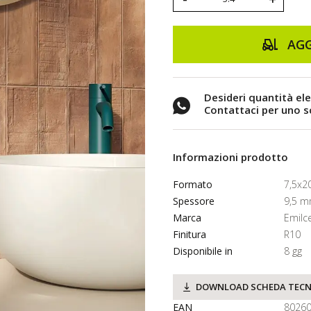
AGG
Desideri quantità el
Contattaci per uno 
Informazioni prodotto
Formato
7,5x2
Spessore
9,5 
Marca
Emilc
Finitura
R10
Disponibile in
8 gg
DOWNLOAD SCHEDA TECN
EAN
8026