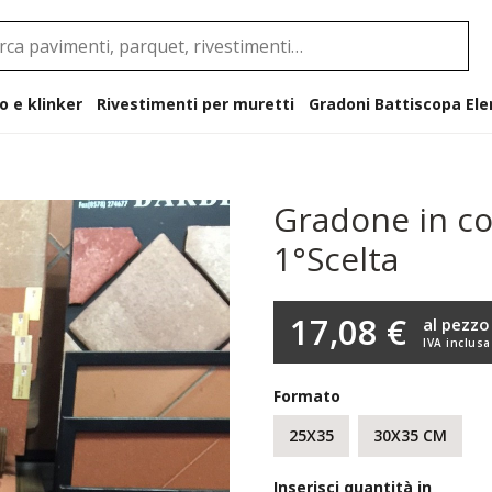
o e klinker
Rivestimenti per muretti
Gradoni B
Gradone in co
1°Scelta
17,08 €
al pezzo
IVA inclusa
Formato
25X35
30X35 CM
Inserisci quantità in