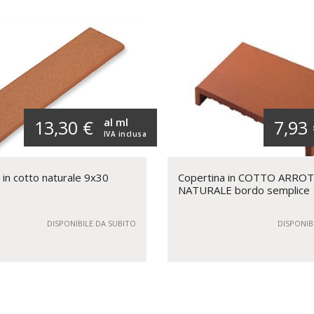
al ml
13,30 €
7,93
IVA inclusa
 in cotto naturale 9x30
Copertina in COTTO ARRO
NATURALE bordo semplice
DISPONIBILE DA SUBITO
DISPONIB