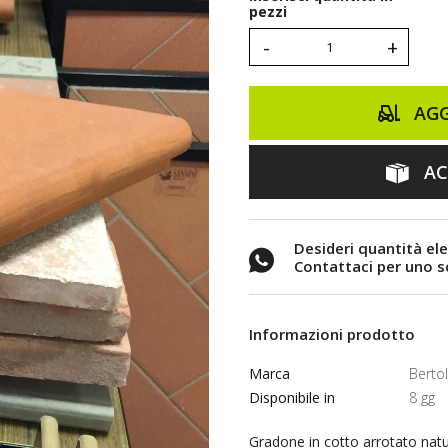
pezzi
-
+
AGG
AC
Desideri quantità el
Contattaci per uno 
Informazioni prodotto
Marca
Berto
Disponibile in
8 gg
Gradone in cotto arrotato nat