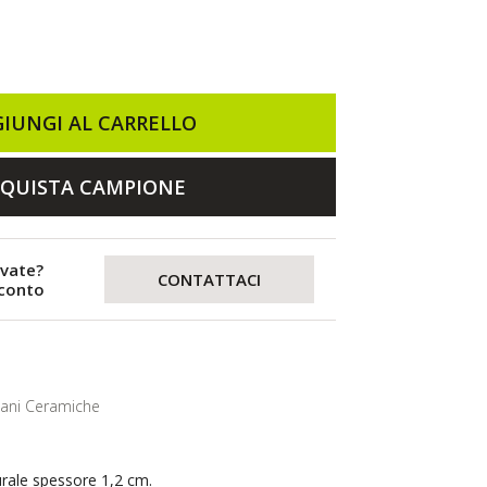
IUNGI AL CARRELLO
QUISTA CAMPIONE
evate?
CONTATTACI
sconto
lani Ceramiche
urale spessore 1,2 cm.