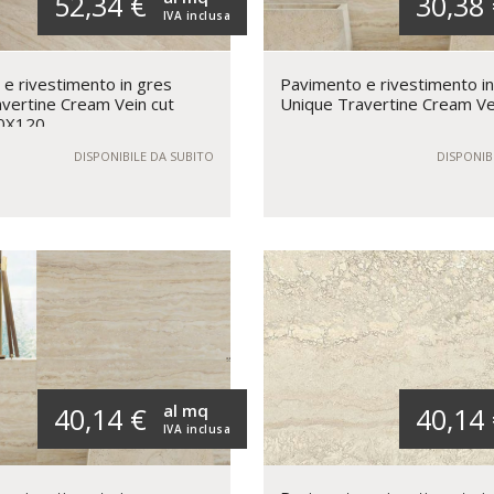
52,34 €
30,38
IVA inclusa
e rivestimento in gres
Pavimento e rivestimento i
vertine Cream Vein cut
Unique Travertine Cream Ve
0X120
DISPONIBILE DA SUBITO
DISPONIB
al mq
40,14 €
40,14
IVA inclusa