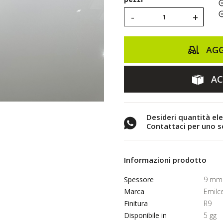
-
+
AGG
AC
Desideri quantità el
Contattaci per uno 
Informazioni prodotto
Spessore
9 mm
Marca
Emilc
Finitura
R9
Disponibile in
5 gg