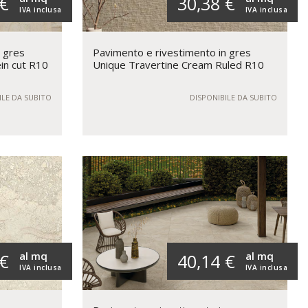
 €
30,38 €
IVA inclusa
IVA inclusa
n gres
Pavimento e rivestimento in gres
in cut R10
Unique Travertine Cream Ruled R10
ILE DA SUBITO
DISPONIBILE DA SUBITO
al mq
al mq
 €
40,14 €
IVA inclusa
IVA inclusa