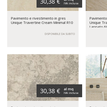
30,38 €
IVA inclusa
Pavimento e rivestimento in gres
Pavimento 
Unique Travertine Cream Minimal R10
Unique Tra
Lappato 6
DISPONIBILE DA SUBITO
al mq
30,38 €
IVA inclusa