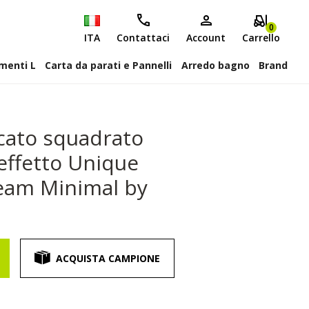
0
ITA
Contattaci
Account
Carrello
attiscopa Elementi L
Carta da parati e Pannelli
Arredo bagno
Brand
cato squadrato
effetto Unique
eam Minimal by
ACQUISTA CAMPIONE