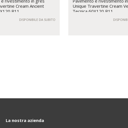
e rivestimento in gres
Pavimento e rivestimento i
vertine Cream Ancient
Unique Travertine Cream Ve
0X120 R11
Tecnica 60X120 R11
DISPONIBILE DA SUBITO
DISPONIB
La nostra azienda