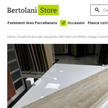
Pavimenti Gres Porcellanato
Plance cott
Occasioni
Home
/
Gradone stuccato squadrato 29x100x5 cm effetto Unique Travert