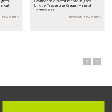
n gres
Pavimento e rivestimento in gres
in cut
Unique Travertine Cream Minimal
Tecnica R11
ILE DA SUBITO
DISPONIBILE DA SUBITO