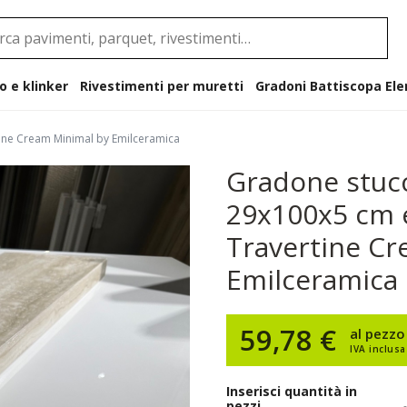
o e klinker
Rivestimenti per muretti
Gradoni B
ine Cream Minimal by Emilceramica
Gradone stuc
29x100x5 cm 
Travertine Cr
Emilceramica
59,78 €
al pezzo
IVA inclusa
Inserisci quantità in
pezzi