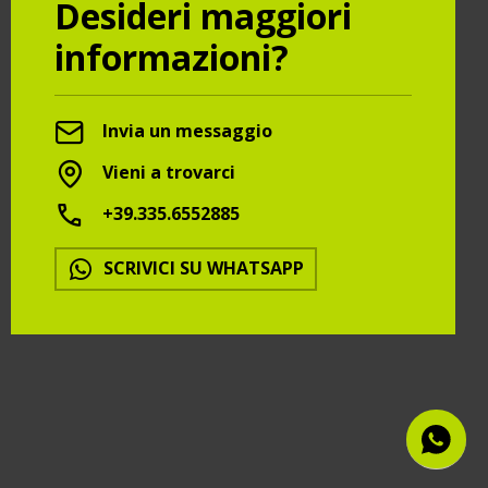
Desideri maggiori
informazioni?
Invia un messaggio
Vieni a trovarci
+39.335.6552885
SCRIVICI SU WHATSAPP