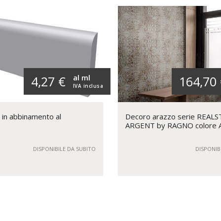
al ml
4,27 €
164,70
IVA inclusa
 in abbinamento al
Decoro arazzo serie REAL
ARGENT by RAGNO colore
DISPONIBILE DA SUBITO
DISPONIB