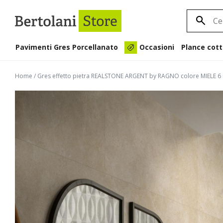
Pavimenti Gres Porcellanato
Plance cott
Occasioni
Home
/
Gres effetto pietra REALSTONE ARGENT by RAGNO colore MIELE 