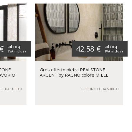
al mq
al mq
 €
42,58 €
IVA inclusa
IVA inclusa
STONE
Gres effetto pietra REALSTONE
 AVORIO
ARGENT by RAGNO colore MIELE
ILE DA SUBITO
DISPONIBILE DA SUBITO