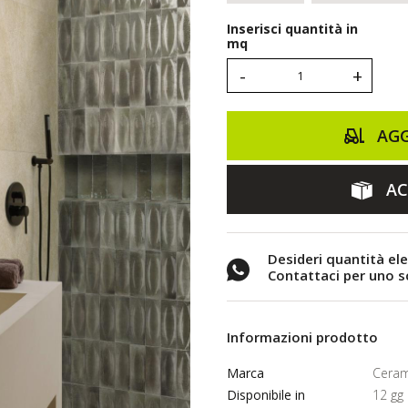
Inserisci quantità in
mq
-
+
AGG
AC
Desideri quantità el
Contattaci per uno 
Informazioni prodotto
Marca
Ceram
Disponibile in
12 gg