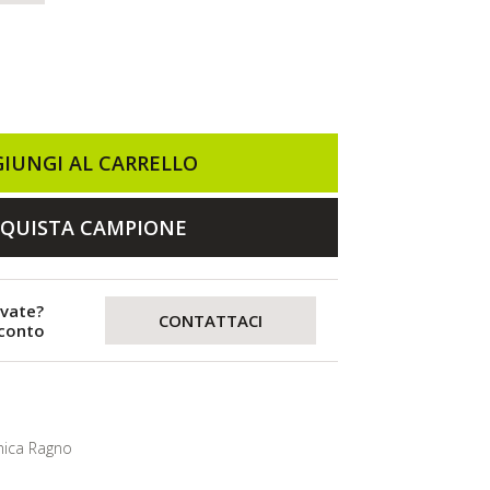
IUNGI AL CARRELLO
QUISTA CAMPIONE
evate?
CONTATTACI
sconto
ica Ragno