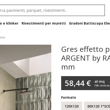
o e klinker
Rivestimenti per muretti
Gradoni B
6 mm
Gres effetto 
ARGENT by RA
mm
58,44 €
al mq
IVA inclusa
Formato
120X120
60X120 1°SC