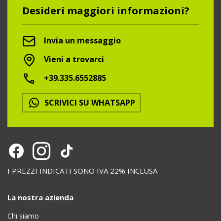
Desideri maggiori informazioni?
Invia un messaggio
Vieni a trovarci
+39.335.6552885
SCRIVICI SU WHATSAPP
I PREZZI INDICATI SONO IVA 22% INCLUSA
La nostra azienda
Chi siamo