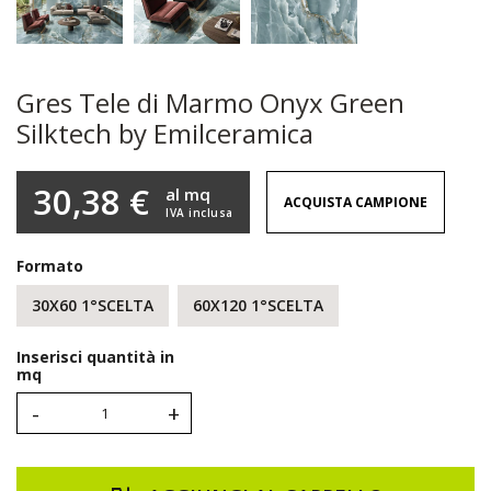
Gres Tele di Marmo Onyx Green
Silktech by Emilceramica
30,38 €
al mq
ACQUISTA CAMPIONE
IVA inclusa
Formato
30X60 1°SCELTA
60X120 1°SCELTA
Inserisci quantità in
mq
-
+