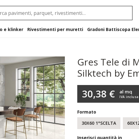
o e klinker
Rivestimenti per muretti
Gradoni B
Gres Tele di 
Silktech by E
30,38 €
al mq
IVA inclusa
Formato
30X60 1°SCELTA
60X1
Inserisci quantità in