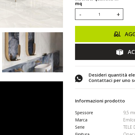
mq
-
+
AGG
AC
Desideri quantità el
Contattaci per uno 
Informazioni prodotto
Spessore
9,5 
Marca
Emilc
Serie
TELE
Finitura
Opac