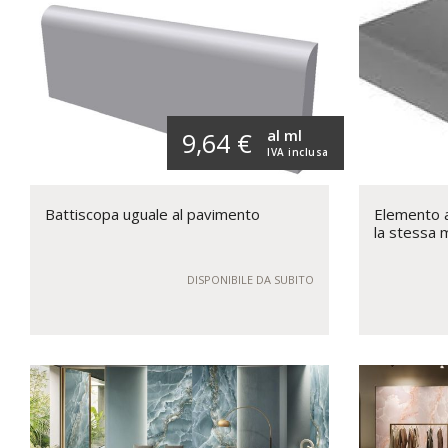
al ml
9,64 €
IVA inclusa
Battiscopa uguale al pavimento
Elemento a 
la stessa 
DISPONIBILE DA SUBITO