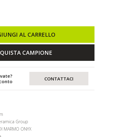
IUNGI AL CARRELLO
QUISTA CAMPIONE
evate?
CONTATTACI
sconto
mm
eramica Group
 DI MARMO ONYX
a