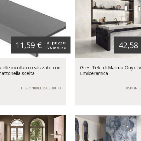
al pezzo
11,59 €
42,58
IVA inclusa
elle incollato realizzato con
Gres Tele di Marmo Onyx I
mattonella scelta
Emilceramica
DISPONIBILE DA SUBITO
DISPONIB