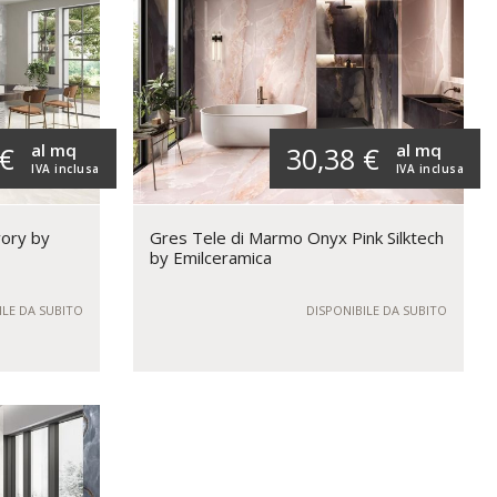
al mq
al mq
 €
30,38 €
IVA inclusa
IVA inclusa
vory by
Gres Tele di Marmo Onyx Pink Silktech
by Emilceramica
ILE DA SUBITO
DISPONIBILE DA SUBITO