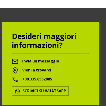
Desideri maggiori
informazioni?
Invia un messaggio
Vieni a trovarci
+39.335.6552885
SCRIVICI SU WHATSAPP