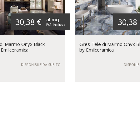
al mq
30,38 €
30,38
IVA inclusa
 di Marmo Onyx Black
Gres Tele di Marmo Onyx Bl
y Emilceramica
by Emilceramica
DISPONIBILE DA SUBITO
DISPONIB