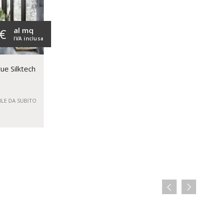
al mq
 €
IVA inclusa
ue Silktech
ILE DA SUBITO