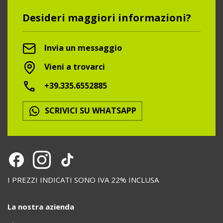
Desideri maggiori informazioni?
Invia un messaggio
Vieni a trovarci
+39.335.6552885
SCRIVICI SU WHATSAPP
I PREZZI INDICATI SONO IVA 22% INCLUSA
La nostra azienda