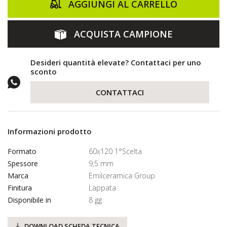
AGGIUNGI AL CARRELLO
ACQUISTA CAMPIONE
Desideri quantità elevate? Contattaci per uno
sconto
CONTATTACI
Informazioni prodotto
Formato
60x120 1°Scelta
Spessore
9,5 mm
Marca
Emilceramica Group
Finitura
Lappata
Disponibile in
8 gg
DOWNLOAD SCHEDA TECNICA