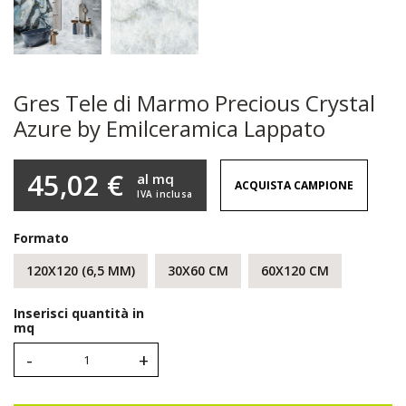
Gres Tele di Marmo Precious Crystal
Azure by Emilceramica Lappato
45,02 €
al mq
ACQUISTA CAMPIONE
IVA inclusa
Formato
120X120 (6,5 MM)
30X60 CM
60X120 CM
Inserisci quantità in
mq
-
+