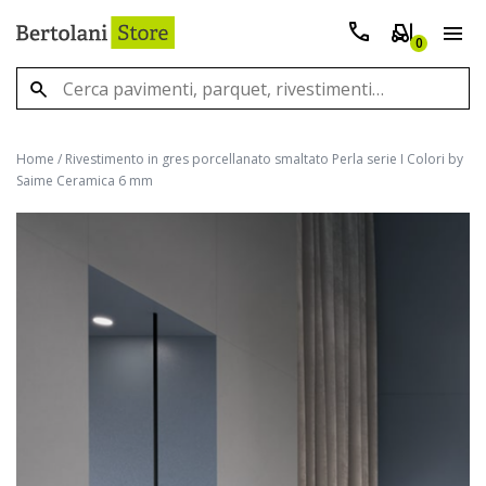
0
Home
/
Rivestimento in gres porcellanato smaltato Perla serie I Colori by
Saime Ceramica 6 mm