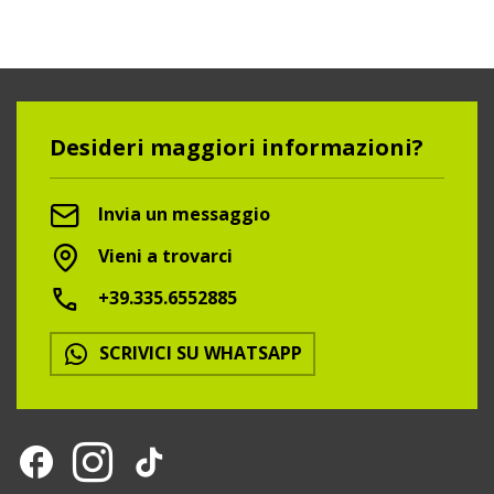
Desideri maggiori informazioni?
Invia un messaggio
Vieni a trovarci
+39.335.6552885
SCRIVICI SU WHATSAPP