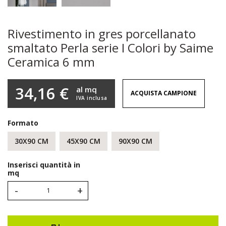
Rivestimento in gres porcellanato
smaltato Perla serie I Colori by Saime
Ceramica 6 mm
34,16 €
al mq
ACQUISTA CAMPIONE
IVA inclusa
Formato
30X90 CM
45X90 CM
90X90 CM
Inserisci quantità in
mq
-
+