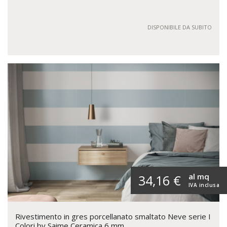
DISPONIBILE DA SUBITO
al mq
34,16 €
IVA inclusa
Rivestimento in gres porcellanato smaltato Neve serie I
Colori by Saime Ceramica 6 mm