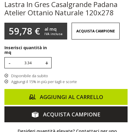
Lastra In Gres Casalgrande Padana
Atelier Ottanio Naturale 120x278
59,78 €
al mq
ACQUISTA CAMPIONE
IVA inclusa
Inserisci quantità in
mq
-
+
Disponibile da subito
Aggiungi il 15% in più per tagli e scorte
AGGIUNGI AL CARRELLO
ACQUISTA CAMPIONE
Desideri quantità elevate? Contattaci per uno