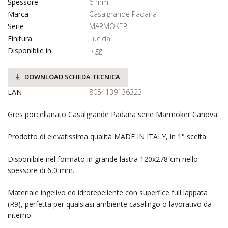
Spessore
6 mm
Marca
Casalgrande Padana
Serie
MARMOKER
Finitura
Lucida
Disponibile in
5 gg
DOWNLOAD SCHEDA TECNICA
EAN
8054139136323
Gres porcellanato Casalgrande Padana serie Marmoker Canova.
Prodotto di elevatissima qualità MADE IN ITALY, in 1° scelta.
Disponibile nel formato in grande lastra 120x278 cm nello
spessore di 6,0 mm.
Materiale ingelivo ed idrorepellente con superfice full lappata
(R9), perfetta per qualsiasi ambiente casalingo o lavorativo da
interno.