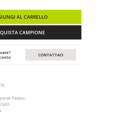
IUNGI AL CARRELLO
QUISTA CAMPIONE
evate?
CONTATTACI
sconto
278
grande Padana
OKER
a