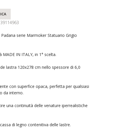
ICA
139114963
 Padana serie Marmoker Statuario Grigio
tà MADE IN ITALY, in 1° scelta.
nde lastra 120x278 cm nello spessore di 6,0
lente con superfice opaca, perfetta per qualsiasi
o da interno.
ire una continuità delle venature iperrealistiche
assa di legno contenitiva delle lastre.