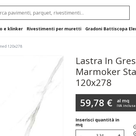
o e klinker
Rivestimenti per muretti
Gradoni B
oned 120x278
Lastra In Gre
Marmoker Sta
120x278
59,78 €
al mq
IVA inclusa
Inserisci quantità in
mq
-
+