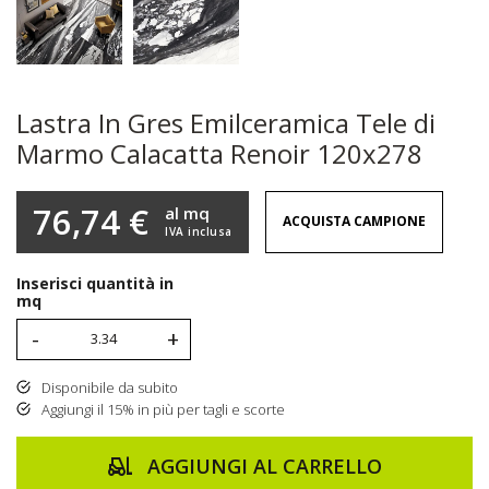
Lastra In Gres Emilceramica Tele di
Marmo Calacatta Renoir 120x278
76,74 €
al mq
ACQUISTA CAMPIONE
IVA inclusa
Inserisci quantità in
mq
-
+
Disponibile da subito
Aggiungi il 15% in più per tagli e scorte
AGGIUNGI AL CARRELLO