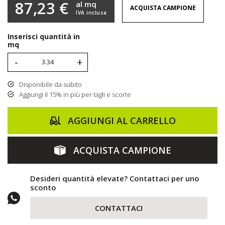
87,23 €
al mq
ACQUISTA CAMPIONE
IVA inclusa
Inserisci quantità in
mq
-
+
Disponibile da subito
Aggiungi il 15% in più per tagli e scorte
AGGIUNGI AL CARRELLO
ACQUISTA CAMPIONE
Desideri quantità elevate? Contattaci per uno
sconto
CONTATTACI