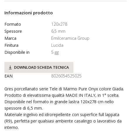
Informazioni prodotto
Formato
120x278
Spessore
6,5 mm
Marca
Emilceramica Group
Finitura
Lucida
Disponibile in
5 gg
DOWNLOAD SCHEDA TECNICA
EAN
8026054525025
Gres porcellanato serie Tele di Marmo Pure Onyx colore Giada.
Prodotto di elevatissima qualità MADE IN ITALY, in 1° scelta.
Disponibile nel formato in grande lastra 120x278 cm nello
spessore di 6,5 mm.
Materiale ingelivo ed idrorepellente con superfice full lappata
(R9), perfetta per qualsiasi ambiente casalingo o lavorativo da
interno.