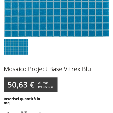
Mosaico Project Base Vitrex Blu
50,63 €
al mq
IVA inclusa
Inserisci quantità in
mq
-
+