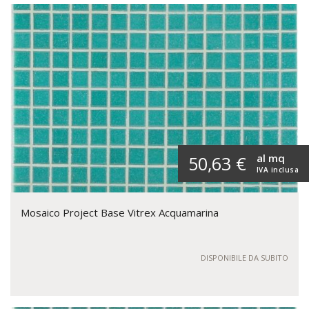
al mq
50,63 €
IVA inclusa
Mosaico Project Base Vitrex Acquamarina
DISPONIBILE DA SUBITO