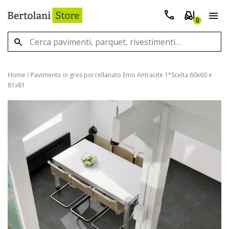
0
Home
/
Pavimento in gres porcellanato Emo Antracite 1°Scelta 60x60 e
81x81