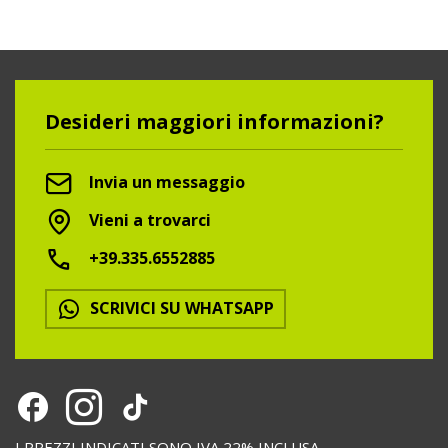
Desideri maggiori informazioni?
Invia un messaggio
Vieni a trovarci
+39.335.6552885
SCRIVICI SU WHATSAPP
I PREZZI INDICATI SONO IVA 22% INCLUSA