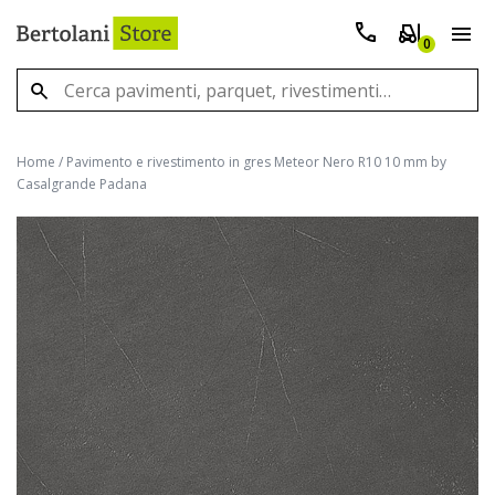
0
Home
/
Pavimento e rivestimento in gres Meteor Nero R10 10 mm by
Casalgrande Padana