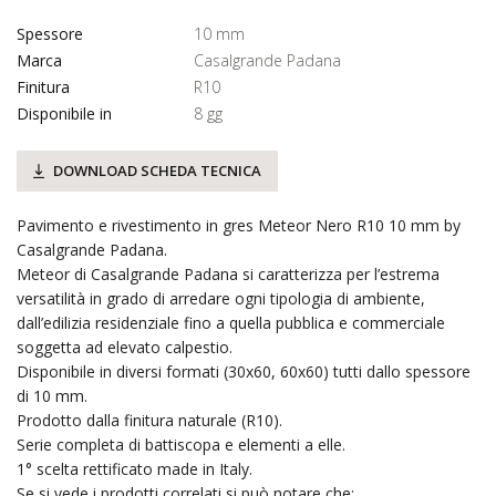
Spessore
10 mm
Marca
Casalgrande Padana
Finitura
R10
Disponibile in
8 gg
DOWNLOAD SCHEDA TECNICA
Pavimento e rivestimento in gres Meteor Nero R10 10 mm by
Casalgrande Padana.
Meteor di Casalgrande Padana si caratterizza per l’estrema
versatilità in grado di arredare ogni tipologia di ambiente,
dall’edilizia residenziale fino a quella pubblica e commerciale
soggetta ad elevato calpestio.
Disponibile in diversi formati (30x60, 60x60) tutti dallo spessore
di 10 mm.
Prodotto dalla finitura naturale (R10).
Serie completa di battiscopa e elementi a elle.
1° scelta rettificato made in Italy.
Se si vede i prodotti correlati si può notare che: