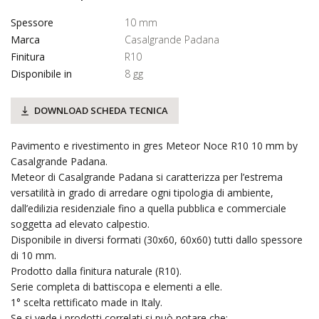
Spessore
10 mm
Marca
Casalgrande Padana
Finitura
R10
Disponibile in
8 gg
DOWNLOAD SCHEDA TECNICA
Pavimento e rivestimento in gres Meteor Noce R10 10 mm by
Casalgrande Padana.
Meteor di Casalgrande Padana si caratterizza per l’estrema
versatilità in grado di arredare ogni tipologia di ambiente,
dall’edilizia residenziale fino a quella pubblica e commerciale
soggetta ad elevato calpestio.
Disponibile in diversi formati (30x60, 60x60) tutti dallo spessore
di 10 mm.
Prodotto dalla finitura naturale (R10).
Serie completa di battiscopa e elementi a elle.
1° scelta rettificato made in Italy.
Se si vede i prodotti correlati si può notare che: