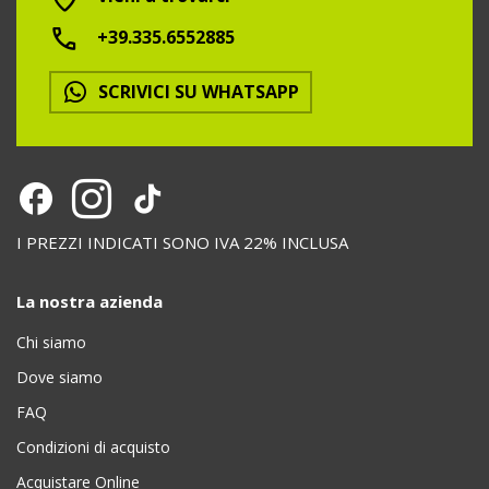
+39.335.6552885
SCRIVICI SU WHATSAPP
I PREZZI INDICATI SONO IVA 22% INCLUSA
La nostra azienda
Chi siamo
Dove siamo
FAQ
Condizioni di acquisto
Acquistare Online