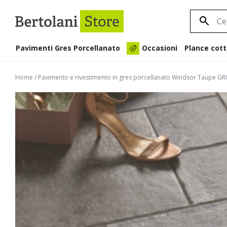
Pavimenti Gres Porcellanato
Plance cott
Occasioni
Home
/
Pavimento e rivestimento in gres porcellanato Windsor Taupe GR