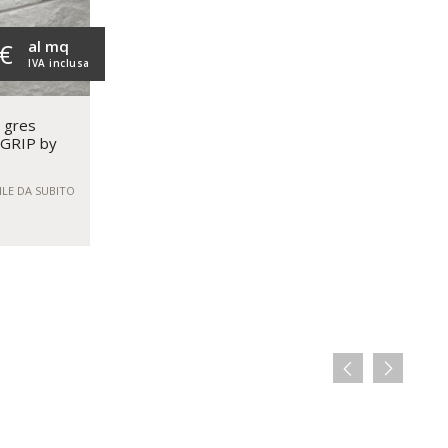
al mq
 €
IVA inclusa
n gres
 GRIP by
ILE DA SUBITO