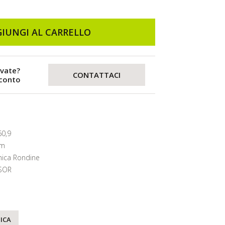
IUNGI AL CARRELLO
evate?
CONTATTACI
sconto
60,9
mm
ica Rondine
SOR
ICA