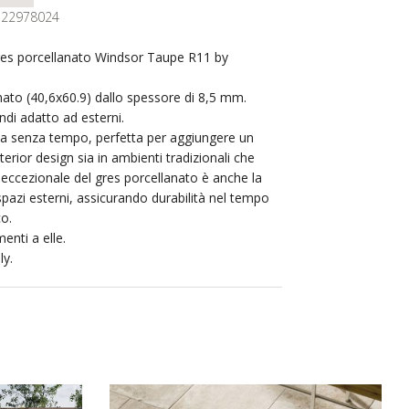
122978024
res porcellanato Windsor Taupe R11 by
mato (40,6x60.9) dallo spessore di 8,5 mm.
ndi adatto ad esterni.
za senza tempo, perfetta per aggiungere un
terior design sia in ambienti tradizionali che
 eccezionale del gres porcellanato è anche la
spazi esterni, assicurando durabilità nel tempo
co.
enti a elle.
ly.