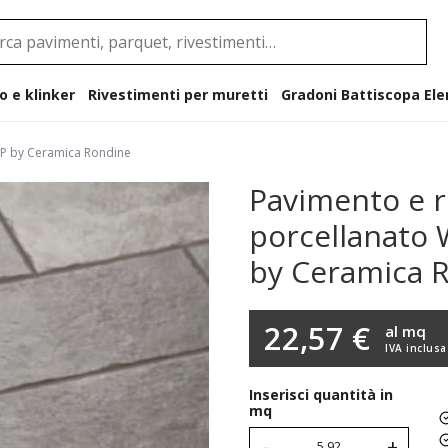
o e klinker
Rivestimenti per muretti
Gradoni B
IP by Ceramica Rondine
Pavimento e r
porcellanato
by Ceramica 
22,57 €
al mq
IVA inclusa
Inserisci quantità in
mq
-
+