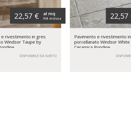
al mq
22,57 €
22,57
IVA inclusa
e rivestimento in gres
Pavimento e rivestimento i
to Windsor Taupe by
porcellanato Windsor White
Rondine
Ceramica Rondine
DISPONIBILE DA SUBITO
DISPONIB