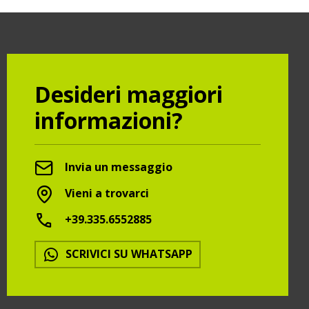
Desideri maggiori
informazioni?
Invia un messaggio
Vieni a trovarci
+39.335.6552885
SCRIVICI SU WHATSAPP