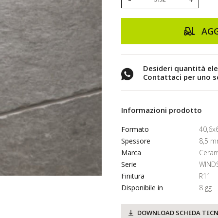
AGG
Desideri quantità el
Contattaci per uno 
Informazioni prodotto
Formato
40,6x
Spessore
8,5 
Marca
Ceram
Serie
WIND
Finitura
R11
Disponibile in
8 gg
DOWNLOAD SCHEDA TECN