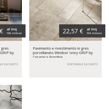
al mq
al mq
 €
22,57 €
IVA inclusa
IVA inclusa
n gres
Pavimento e rivestimento in gres
 GRIP by
porcellanato Windsor Ivory GRIP by
Ceramica Rondine
ILE DA SUBITO
DISPONIBILE DA SUBITO