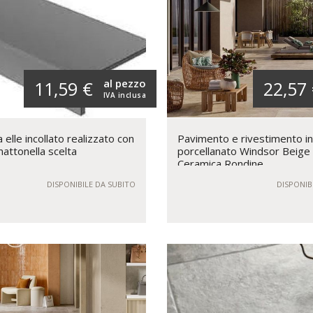
al pezzo
11,59 €
22,57
IVA inclusa
elle incollato realizzato con
Pavimento e rivestimento i
mattonella scelta
porcellanato Windsor Beige
Ceramica Rondine
DISPONIBILE DA SUBITO
DISPONIB